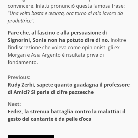
convincere. Infatti pronunciò questa famosa frase:
“
Una volta basta e avanza, ora torno al mio lavoro da
produttrice”.
Pare che, al fascino e alla persuasione di
Signorini, Sonia non ha potuto dire di no.
Inoltre
l’indiscrezione che voleva come opinionisti gli ex
Morgan e Asia Argento è risultata priva di
fondamento.
Continue
Previous:
Rudy Zerbi, sapete quanto guadagna il professore
Reading
di Amici? Si parla di cifre pazzesche
Next:
Fedez, la strenua battaglia contro la malattia: il
gesto del cantante è da pelle d’oca