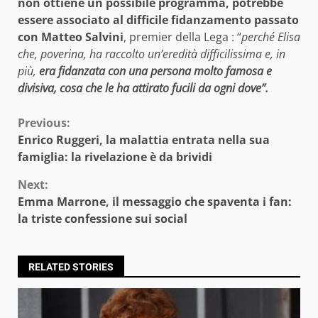
non ottiene un possibile programma, potrebbe
essere associato al difficile fidanzamento passato
con Matteo Salvini
, premier della Lega : “
perché Elisa
che, poverina, ha raccolto un’eredità difficilissima e, in
più,
era fidanzata con una persona molto famosa e
divisiva, cosa che le ha attirato fucili da ogni dove”.
Continue
Previous:
Enrico Ruggeri, la malattia entrata nella sua
Reading
famiglia: la rivelazione è da brividi
Next:
Emma Marrone, il messaggio che spaventa i fan:
la triste confessione sui social
RELATED STORIES