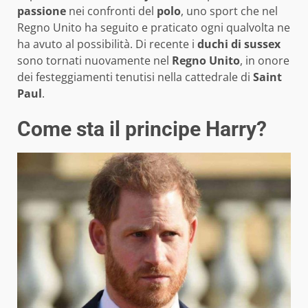
passione
nei confronti del
polo
, uno sport che nel
Regno Unito ha seguito e praticato ogni qualvolta ne
ha avuto al possibilità. Di recente i
duchi di sussex
sono tornati nuovamente nel
Regno Unito
, in onore
dei festeggiamenti tenutisi nella cattedrale di
Saint
Paul
.
Come sta il principe Harry?