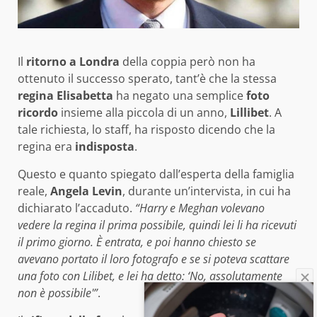
Il
ritorno a Londra
della coppia però non ha
ottenuto il successo sperato, tant’è che la stessa
regina Elisabetta
ha negato una semplice
foto
ricordo
insieme alla piccola di un anno,
Lillibet
. A
tale richiesta, lo staff, ha risposto dicendo che la
regina era
indisposta
.
Questo e quanto spiegato dall’esperta della famiglia
reale,
Angela Levin
, durante un’intervista, in cui ha
dichiarato l’accaduto.
“Harry e Meghan volevano
vedere la regina il prima possibile, quindi lei li ha ricevuti
il primo giorno. È entrata, e poi hanno chiesto se
avevano portato il loro fotografo e se si poteva scattare
una foto con Lilibet, e lei ha detto: ‘No, assolutamente
non è possibile'”
.