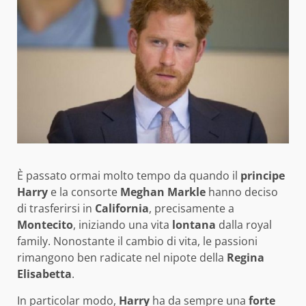
È passato ormai molto tempo da quando il
principe
Harry
e la consorte
Meghan Markle
hanno deciso
di trasferirsi in
California
, precisamente a
Montecito
, iniziando una vita
lontana
dalla royal
family. Nonostante il cambio di vita, le passioni
rimangono ben radicate nel nipote della
Regina
Elisabetta
.
In particolar modo,
Harry
ha da sempre una
forte