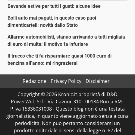
Bevande estive per tutti i gusti: alcune idee
Bolli auto mai pagati, in questo caso puoi
dimenticarteli: novità dallo Stato
Allarme automobilisti, stanno arrivando a tutti migliaia
di euro di multa: il motivo fa infuriare
Il trucco che ti fa risparmiare quasi 1000 euro di
benzina all’anno: mi ringrazierai
Redazione
Privacy Policy
Disclaimer
Copyright © 2026 Kronic.it proprietà di D&D
PowerWeb Srl – Via Cavour 310 - 00184 Roma RM -
P.Iva 15336031008 - Questo blog non è una testata
giornalistica, in quanto viene aggiornato senza alcuna
periodicità. Non può pertanto considerarsi un
prodotto editoriale ai sensi della legge n. 62 del