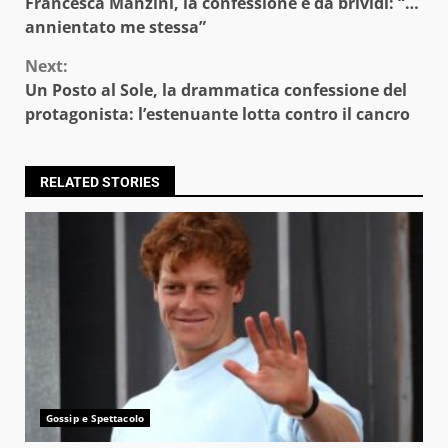
Francesca Manzini, la confessione è da brividi: “…
Reading
annientato me stessa”
Next:
Un Posto al Sole, la drammatica confessione del
protagonista: l’estenuante lotta contro il cancro
RELATED STORIES
Gossip e Spettacolo