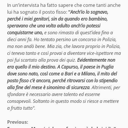
In un’intervista ha fatto sapere che come tanti anche
lui ha sognato il posto fisso:
“
Anch’io lo sognavo,
perché i miei genitori, sin da quando ero bambino,
speravano che una volta adulto anch’io potessi
conquistarne uno,
e sono rimasto di quest’idea fino a
dieci anni fa. Ho tentato persino un concorso in Polizia,
ma non andò bene. Mia zia, che lavora proprio in Polizia,
ci teneva tanto e così provai a diventare vice-ispettore ma
poi fui scartato alla prova dei quiz.
Evidentemente non
era quello il mio destino. A Capurso, il paese in Puglia
dove sono nato, così come a Bari e a Milano, il mito del
posto fisso c’è ancora, perché ritrovarsi con lo stipendio
alla fine del mese è sinonimo di sicurezza
. Altrimenti, per
sfondare è necessario avere talento ed esserne
consapevoli. Soltanto in questo modo si riesce a mettere
a frutto tutto“.
Continue
Previous: