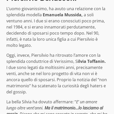
L’uomo giovanissimo, ha avuto una relazione con la
splendida modella
Emanuela Mussida,
a soli
ventuno anni. I due si erano conosciuti poco prima,
nel 1984, e si erano innamorati perdutamente,
decidendo di sposarsi poco tempo dopo. Nel 90,
infatti, è nata la loro unica figlia a cui Piersilvio è
molto legato.
Oggi, invece, Piersilvio ha ritrovato l’amore con la
splendida conduttrice di Verissimo, S
ilvia Toffanin.
I due sono legati da moltissimi anni, precisamente
venti, anche se nel loro progetto di vita non vi è
ancora quello di sposarsi. Proprio la notizia del “non
matrimonio” ha scatenato la curiosità degli haters e
del gossip.
La bella Silvia ha dovuto affermare: “
E’ un amore
lungo oltre vent’anni.
Ma il matrimonio…lo lasciamo al
gossip
. Dicono che mi sono sposata in segreto, che mi ha