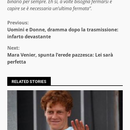
binario per sempre. Eh sì, a volte bisogna fermarsi e
capire se è necessaria un’ultima fermata”.
Continue
Previous:
Uomini e Donne, dramma dopo la trasmissione:
Reading
infarto devastante
Next:
Mara Venier, spunta l’erede pazzesca: Lei sarà
perfetta
RELATED STORIES