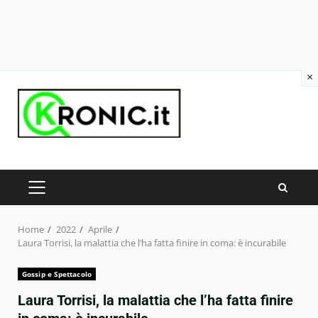
×
Skip
to
content
PRIMARY
MENU
Home
2022
Aprile
Laura Torrisi, la malattia che l’ha fatta finire in coma: è incurabile
Gossip e Spettacolo
Laura Torrisi, la malattia che l’ha fatta finire