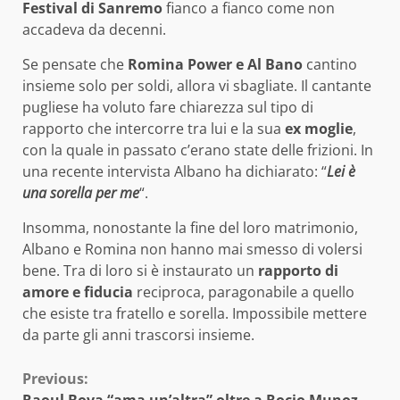
Festival di Sanremo
fianco a fianco come non
accadeva da decenni.
Se pensate che
Romina Power e Al Bano
cantino
insieme solo per soldi, allora vi sbagliate. Il cantante
pugliese ha voluto fare chiarezza sul tipo di
rapporto che intercorre tra lui e la sua
ex moglie
,
con la quale in passato c’erano state delle frizioni. In
una recente intervista Albano ha dichiarato: “
Lei è
una sorella per me
“.
Insomma, nonostante la fine del loro matrimonio,
Albano e Romina non hanno mai smesso di volersi
bene. Tra di loro si è instaurato un
rapporto di
amore e fiducia
reciproca, paragonabile a quello
che esiste tra fratello e sorella. Impossibile mettere
da parte gli anni trascorsi insieme.
Continue
Previous:
Raoul Bova “ama un’altra” oltre a Rocio Munoz