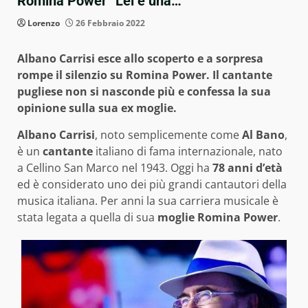
Romina Power “Lei è una…”
Lorenzo
26 Febbraio 2022
Albano Carrisi esce allo scoperto e a sorpresa
rompe il silenzio su Romina Power. Il cantante
pugliese non si nasconde più e confessa la sua
opinione sulla sua ex moglie.
Albano Carrisi
, noto semplicemente come
Al Bano
,
è un
cantante
italiano di fama internazionale, nato
a Cellino San Marco nel 1943. Oggi ha
78 anni d’età
ed è considerato uno dei più grandi cantautori della
musica italiana. Per anni la sua carriera musicale è
stata legata a quella di sua
moglie Romina Power
.