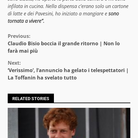
infilata in cucina. Nella dispensa c’erano solo un cartone
di latte e dei Pavesini, ho iniziato a mangiare e
sono
tornata a vivere”.
Continue
Previous:
Claudio Bisio boccia il grande ritorno | Non lo
Reading
farà mai più
Next:
‘Verissimo’, l’annuncio ha gelato i telespettatori |
La Toffanin ha svelato tutto
RELATED STORIES