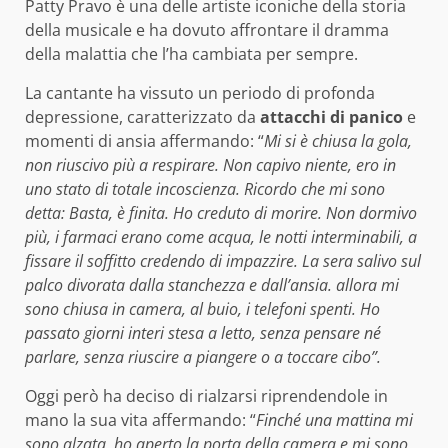
Patty Pravo è una delle artiste iconiche della storia
della musicale e ha dovuto affrontare il dramma
della malattia che l’ha cambiata per sempre.
La cantante ha vissuto un periodo di profonda
depressione, caratterizzato da
attacchi di panico
e
momenti di ansia affermando: “
Mi si è chiusa la gola,
non riuscivo più a respirare. Non capivo niente, ero in
uno stato di totale incoscienza. Ricordo che mi sono
detta: Basta, è finita. Ho creduto di morire. Non dormivo
più, i farmaci erano come acqua, le notti interminabili, a
fissare il soffitto credendo di impazzire. La sera salivo sul
palco divorata dalla stanchezza e dall’ansia. allora mi
sono chiusa in camera, al buio, i telefoni spenti. Ho
passato giorni interi stesa a letto, senza pensare né
parlare, senza riuscire a piangere o a toccare cibo”.
Oggi però ha deciso di rialzarsi riprendendole in
mano la sua vita affermando: “
Finché una mattina mi
sono alzata, ho aperto la porta della camera e mi sono