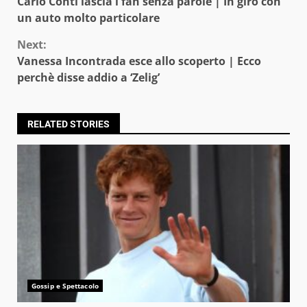
Carlo Conti lascia i fan senza parole | In giro con
Reading
un auto molto particolare
Next:
Vanessa Incontrada esce allo scoperto | Ecco
perchè disse addio a ‘Zelig’
RELATED STORIES
Gossip e Spettacolo