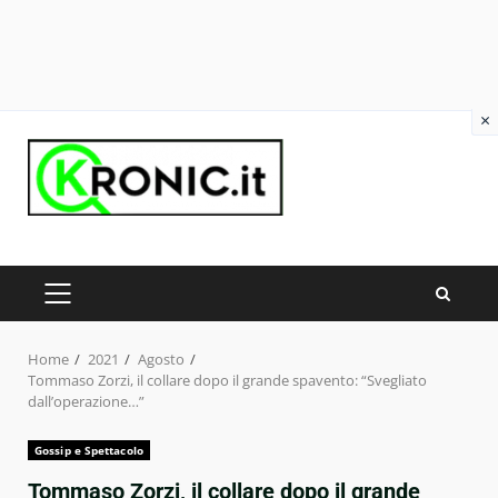
×
Skip
to
content
PRIMARY
MENU
Home
2021
Agosto
Tommaso Zorzi, il collare dopo il grande spavento: “Svegliato
dall’operazione…”
Gossip e Spettacolo
Tommaso Zorzi, il collare dopo il grande