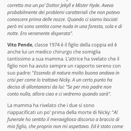
corretto ma un po’ Dottor Jekyll e Mister Hyde. Aveva
probabilmente dei problemi caratteriali che non potevo
conoscere prima delle nozze. Quando ci siamo lasciati
però mi sono sentita come nuda in una foresta, sola e di
notte. Ero veramente disperata”.
Vito Pende
, classe 1974 è il figlio della coppia ed è
anche lui un medico chirurgo che somiglia
tantissimo a sua mamma. L’attrice ha svelato che il
figlio non ha avuto sempre un rapporto sereno con
suo padre: “
Essendo di natura molto buona andava in
crisi per come lo trattava Nicky. A un certo punto ha
deciso di allontanarsi da lui: “Se per mio padre non
conto nulla, allora ciao e ci vedremo quando sarà”.
La mamma ha rivelato che i due si sono
riappacificati un po’ prima della morte di Nicky: “
Al
funerale ho sentito il meraviglioso discorso a braccio di
mio figlio, che proprio non mi aspettavo. Ed è stato come