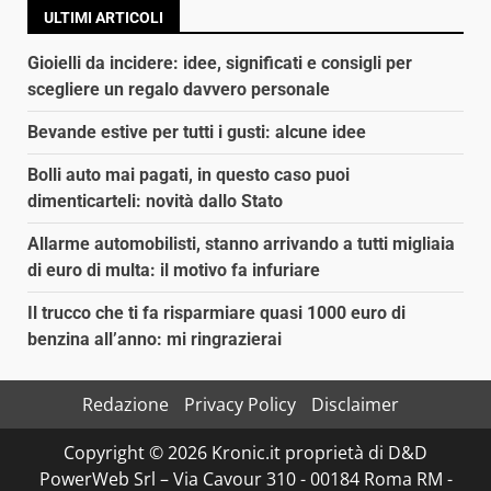
ULTIMI ARTICOLI
Gioielli da incidere: idee, significati e consigli per
scegliere un regalo davvero personale
Bevande estive per tutti i gusti: alcune idee
Bolli auto mai pagati, in questo caso puoi
dimenticarteli: novità dallo Stato
Allarme automobilisti, stanno arrivando a tutti migliaia
di euro di multa: il motivo fa infuriare
Il trucco che ti fa risparmiare quasi 1000 euro di
benzina all’anno: mi ringrazierai
Redazione
Privacy Policy
Disclaimer
Copyright © 2026 Kronic.it proprietà di D&D
PowerWeb Srl – Via Cavour 310 - 00184 Roma RM -