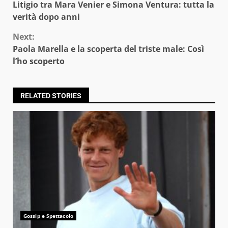
Litigio tra Mara Venier e Simona Ventura: tutta la
Reading
verità dopo anni
Next:
Paola Marella e la scoperta del triste male: Così
l’ho scoperto
RELATED STORIES
Gossip e Spettacolo