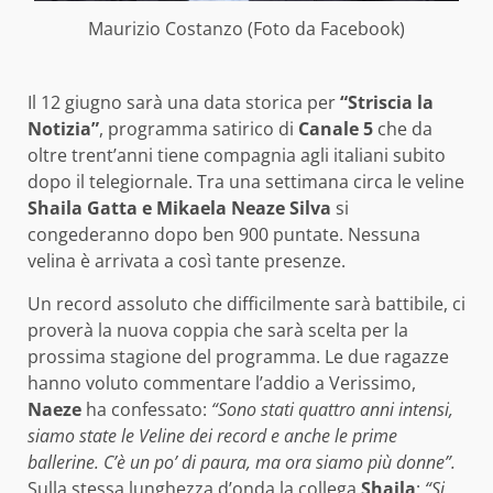
Maurizio Costanzo (Foto da Facebook)
Il 12 giugno sarà una data storica per
“Striscia la
Notizia”
, programma satirico di
Canale 5
che da
oltre trent’anni tiene compagnia agli italiani subito
dopo il telegiornale. Tra una settimana circa le veline
Shaila Gatta e Mikaela Neaze Silva
si
congederanno dopo ben 900 puntate. Nessuna
velina è arrivata a così tante presenze.
Un record assoluto che difficilmente sarà battibile, ci
proverà la nuova coppia che sarà scelta per la
prossima stagione del programma. Le due ragazze
hanno voluto commentare l’addio a Verissimo,
Naeze
ha confessato:
“Sono stati quattro anni intensi,
siamo state le Veline dei record e anche le prime
ballerine. C’è un po’ di paura, ma ora siamo più donne”.
Sulla stessa lunghezza d’onda la collega
Shaila
:
“Si