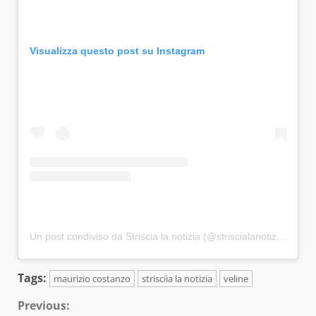
Visualizza questo post su Instagram
Un post condiviso da Striscia la notizia (@striscialanotizia)
Tags:
maurizio costanzo
strisciia la notizia
veline
Continue
Previous: