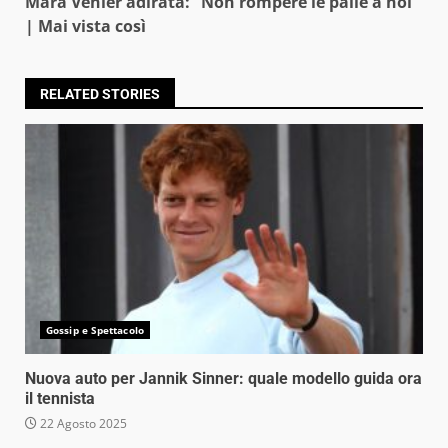
Mara Venier adirata: “Non rompere le palle a noi”
| Mai vista così
RELATED STORIES
Gossip e Spettacolo
Nuova auto per Jannik Sinner: quale modello guida ora
il tennista
22 Agosto 2025