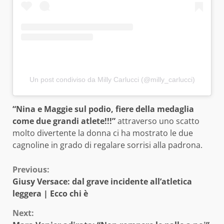
Un post condiviso da Milly Carlucci (@milly_carlucci)
“Nina e Maggie sul podio, fiere della medaglia
come due grandi atlete!!!”
attraverso uno scatto
molto divertente la donna ci ha mostrato le due
cagnoline in grado di regalare sorrisi alla padrona.
Continue
Previous:
Giusy Versace: dal grave incidente all’atletica
Reading
leggera | Ecco chi è
Next: