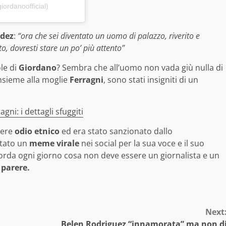
ordanoofficial)
dez
:
“ora che sei diventato un uomo di palazzo, riverito e
to, dovresti stare un po’ più attento”
le di
Giordano
? Sembra che all’uomo non vada giù nulla di
nsieme alla moglie
Ferragni
, sono stati insigniti di un
ni: i dettagli sfuggiti
dere
odio etnico
ed era stato sanzionato dallo
tato un
meme virale
nei social per la sua voce e il suo
corda ogni giorno cosa non deve essere un giornalista e un
o
parere.
Next
Belen Rodriguez “innamorata” ma non d