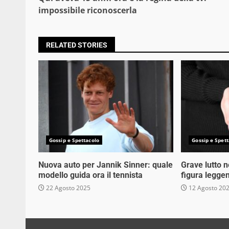
Reading
impossibile riconoscerla
RELATED STORIES
Gossip e Spettacolo
Gossip e Spett
Nuova auto per Jannik Sinner: quale
Grave lutto 
modello guida ora il tennista
figura legge
22 Agosto 2025
12 Agosto 20