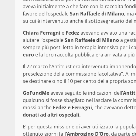
aveva inizialmente a che fare con la raccolta fon
favore dell’ospedale
San Raffaele di Milano
, ma 
su cui è intervenuto anche il sottosegretario del 
Chiara Ferragni
e
Fedez
avevano avviato una racco
aiutare l’ospedale
San Raffaele di Milano
a gesti
sempre più posti letto in terapia intensiva per i 
euro
e la loro raccolta pubblica era arrivata a più
Il 22 marzo l’Antitrust era intervenuta imponend
preselezione della commissione facoltativa”. Al 
se destinare o no il 10 per cento della propria s
GoFundMe
aveva seguito le indicazioni dell’
Antit
qualcuno si fosse sbagliato nel lasciare la commis
mossi anche
Fedez e Ferragni
, che avevano detto
donati ad altri ospedali.
E’ per questa missione di aver utilizzato la popol
ottenuto giorni fa
l’Ambrogino D’Oro
, da parte d