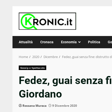
Skip
to
content
Attualità
Cronaca
Economia
Politica
Go
Home
2020
Dicembre
Fedez, guai senza fine: distrutto
Gossip e Spettacolo
Fedez, guai senza fi
Giordano
Rossana Muraca
9 Dicembre 2020