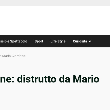
ssip e Spettacolo
Sport
Life Style
Curiosità
 da Mario Giordano
ne: distrutto da Mario