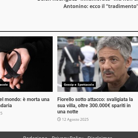
Antonino: ecco il “tradimento
acolo
Gossip e Spettacolo
nel mondo: è morta una
Fiorello sotto attacco: svaligiata la
ndaria
sua villa, oltre 300.000€ spariti in
una notte
25
12 Agosto 2025