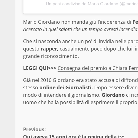
Un post condiviso da Mario Giordano (@mariogi
Mario Giordano non manda giù l’incoerenza di
Fe
ricercato in quei salotti che un tempo avresti incendia
Che si nasconda anche un po’ di invidia nelle paro
questo
rapper,
casualmente poco dopo che lui, i
grande riconoscimento.
LEGGI QUI>>>
Consegna del premio a Chiara Ferrag
Già nel 2016 Giordano era stato accusa di diffon
stesso
ordine dei Giornalisti.
Dopo essere diven
modo di intendere il giornalismo,
Giordano
ci ri
uomo che ha la possibilità di esprimere il propri
Continue
Previous:
Qui aveva 15 anni ora è la regina della tv: