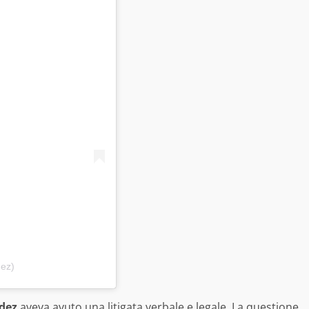
ez)
dez
aveva avuto una litigata verbale e legale. La questione