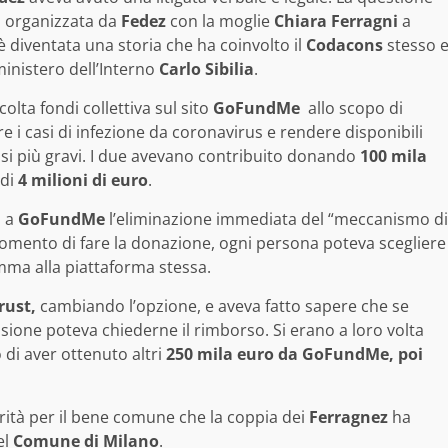
di organizzata da
Fedez
con la moglie
Chiara Ferragni
a
è diventata una storia che ha coinvolto il
Codacons
stesso 
ministero dell’Interno
Carlo Sibilia
.
lta fondi collettiva sul sito
GoFundMe
allo scopo di
re i casi di infezione da coronavirus e rendere disponibili
casi più gravi. I due avevano contribuito donando
100 mila
 di
4 milioni di euro
.
o a
GoFundMe
l’eliminazione immediata del “meccanismo di
momento di fare la donazione, ogni persona poteva scegliere
omma alla piattaforma stessa.
rust,
cambiando l’opzione, e aveva fatto sapere che se
sione poteva chiederne il rimborso. Si erano a loro volta
 di aver ottenuto altri
250 mila euro da GoFundMe, poi
arità per il bene comune che la coppia dei
Ferragnez
ha
el
Comune di Milano
.