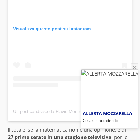
Visualizza questo post su Instagram
Un post condiviso da Flavio Montrucchio (@flaviomontrucchio)
ALLERTA MOZZARELLA
Cosa sta accadendo
Il totale, se la matematica non è una opinione, è di
27 prime serate in una stagione televisiva
, per lo