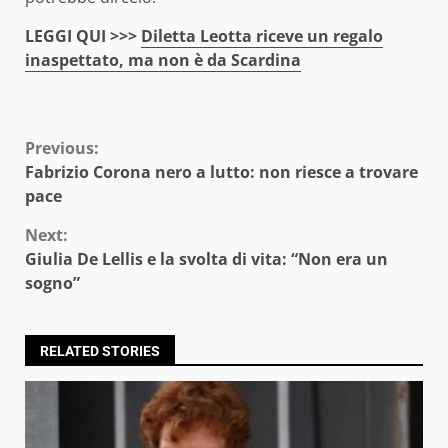
LEGGI QUI >>>
Diletta Leotta riceve un regalo
inaspettato, ma non è da Scardina
Continue
Previous:
Fabrizio Corona nero a lutto: non riesce a trovare
Reading
pace
Next:
Giulia De Lellis e la svolta di vita: “Non era un
sogno”
RELATED STORIES