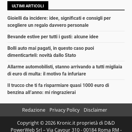
ULTIMI ARTICOLI
Gioielli da incidere: idee, significati e consigli per
scegliere un regalo davvero personale
Bevande estive per tutti i gusti: alcune idee
Bolli auto mai pagati, in questo caso puoi
dimenticarteli: novità dallo Stato
Allarme automobilisti, stanno arrivando a tutti migliaia
di euro di multa: il motivo fa infuriare
Il trucco che ti fa risparmiare quasi 1000 euro di
benzina all’anno: mi ringrazierai
Redazione
Privacy Policy
Disclaimer
Copyright © 2026 Kronic.it proprietà di D&D
PowerWeb Srl – Via Cavour 310 - 00184 Roma RM -