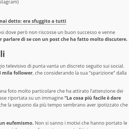
nstagram)
mai detto: era sfuggito a tutti
mosi dove però non riscosse un buon successo e venne
r parlare di se con un post che ha fatto molto discutere.
li
 televisivo di punta vanta un discreto seguito sui social.
8 mila follower
, che considerando la sua “sparizione” dalla
na foto molto particolare che ha attirato l’attenzione dei
 frase riportata su un immagine
“La cosa più facile è dare
 che la seguono da più tempo sembrano aver ipotizzato che
 un eufemismo.
Non si sanno i motivi che hanno portato le