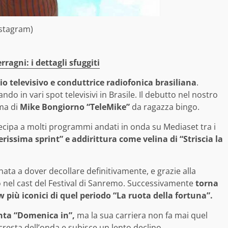
nstagram)
ragni: i dettagli sfuggiti
 televisivo e conduttrice radiofonica brasiliana
.
do in vari spot televisivi in Brasile. Il debutto nel nostro
ma di
Mike Bongiorno “TeleMike”
da ragazza bingo.
rtecipa a molti programmi andati in onda su Mediaset tra i
rissima sprint” e addirittura come velina di “Striscia la
nata a dover decollare definitivamente, e grazie alla
o nel cast del Festival di Sanremo. Successivamente
torna
più iconici di quel periodo “La ruota della fortuna”.
nta “Domenica in”,
ma la sua carriera non fa mai quel
 cresta dell’onda e subisce un lento declino.