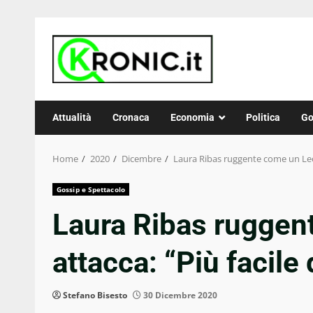
Skip
to
content
Attualità
Cronaca
Economia
Politica
Go
Home
2020
Dicembre
Laura Ribas ruggente come un Leon
Gossip e Spettacolo
Laura Ribas ruggen
attacca: “Più facile
Stefano Bisesto
30 Dicembre 2020