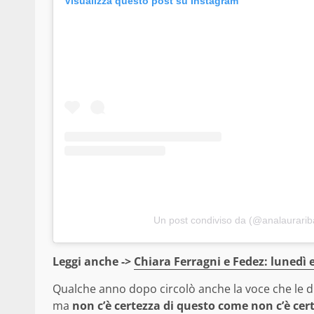
Visualizza questo post su Instagram
Un post condiviso da (@analaurarib
Leggi anche ->
Chiara Ferragni e Fedez: lunedì e
Qualche anno dopo circolò anche la voce che le du
ma
non c’è certezza di questo come non c’è cer