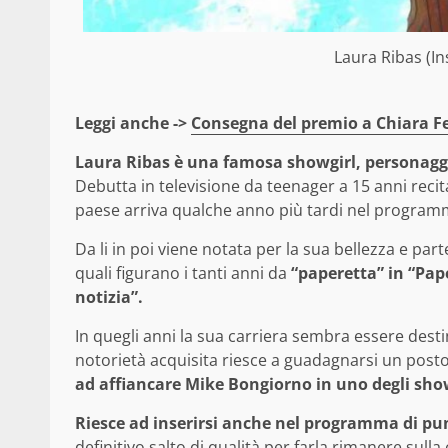
Laura Ribas (I
Leggi anche ->
Consegna del premio a Chiara Fer
Laura Ribas è una famosa showgirl, personaggio
Debutta in televisione da teenager a 15 anni recitan
paese arriva qualche anno più tardi nel program
Da li in poi viene notata per la sua bellezza e pa
quali figurano i tanti anni da
“paperetta” in “Pape
notizia”.
In quegli anni la sua carriera sembra essere desti
notorietà acquisita riesce a guadagnarsi un post
ad affiancare Mike Bongiorno in uno degli show 
Riesce ad inserirsi anche nel programma di pu
definitivo salto di qualità per farla rimanere sulla