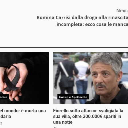
Next
Romina Carrisi dalla droga alla rinascit
incompleta: ecco cosa le manc
acolo
Gossip e Spettacolo
nel mondo: è morta una
Fiorello sotto attacco: svaligiata la
ndaria
sua villa, oltre 300.000€ spariti in
una notte
25