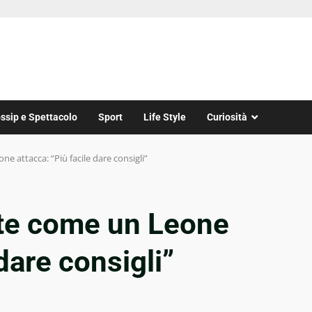
ssip e Spettacolo
Sport
Life Style
Curiosità
e attacca: “Più facile dare consigli”
te come un Leone
 dare consigli”