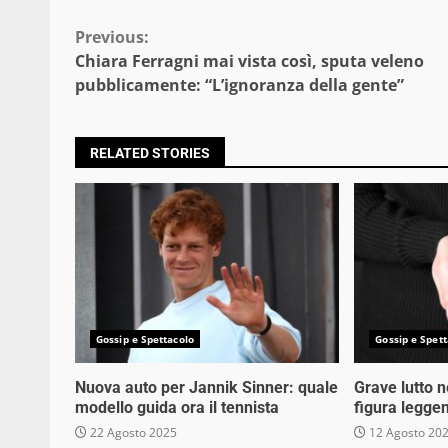
Continue
Previous:
Chiara Ferragni mai vista così, sputa veleno
Reading
pubblicamente: “L’ignoranza della gente”
RELATED STORIES
Gossip e Spettacolo
Gossip e Spett
Nuova auto per Jannik Sinner: quale
Grave lutto 
modello guida ora il tennista
figura legge
22 Agosto 2025
12 Agosto 20