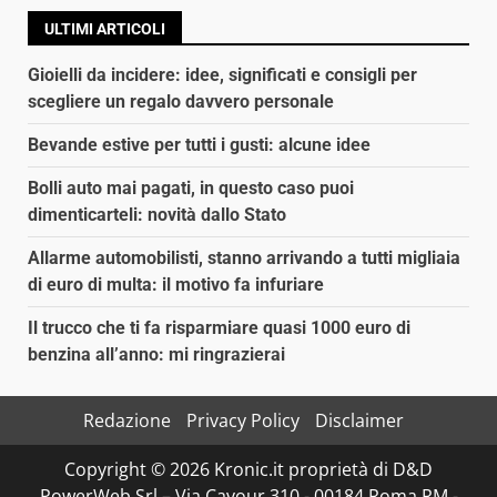
ULTIMI ARTICOLI
Gioielli da incidere: idee, significati e consigli per
scegliere un regalo davvero personale
Bevande estive per tutti i gusti: alcune idee
Bolli auto mai pagati, in questo caso puoi
dimenticarteli: novità dallo Stato
Allarme automobilisti, stanno arrivando a tutti migliaia
di euro di multa: il motivo fa infuriare
Il trucco che ti fa risparmiare quasi 1000 euro di
benzina all’anno: mi ringrazierai
Redazione
Privacy Policy
Disclaimer
Copyright © 2026 Kronic.it proprietà di D&D
PowerWeb Srl – Via Cavour 310 - 00184 Roma RM -