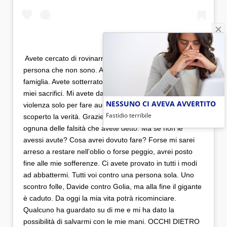
⁣ Avete cercato di rovinarmi, dipingendomi come la
persona che non sono. Avete messo in pericolo la mia
famiglia. Avete sotterrato il mio lavoro, la mia passione, i
miei sacrifici. Mi avete dato in pasto all’odio e alla
NESSUNO CI AVEVA AVVERTITO
violenza solo per fare audience. Ma oggi tutti hanno
Fastidio terribile
scoperto la verità. Grazie a Dio avevo le prove contro
ognuna delle falsità che avete detto. Ma se non le
avessi avute? Cosa avrei dovuto fare? Forse mi sarei
arreso a restare nell’oblio o forse peggio, avrei posto
fine alle mie sofferenze. Ci avete provato in tutti i modi
ad abbattermi. Tutti voi contro una persona sola. Uno
scontro folle, Davide contro Golia, ma alla fine il gigante
è caduto. Da oggi la mia vita potrà ricominciare.
Qualcuno ha guardato su di me e mi ha dato la
possibilità di salvarmi con le mie mani. OCCHI DIETRO