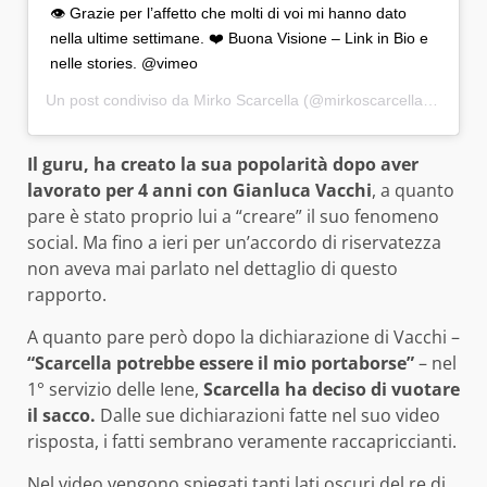
👁 Grazie per l’affetto che molti di voi mi hanno dato
nella ultime settimane. ❤️ Buona Visione – Link in Bio e
nelle stories. @vimeo
Un post condiviso da
Mirko Scarcella
(@mirkoscarcella) in data:
Il guru, ha creato la sua popolarità dopo aver
lavorato per 4 anni con Gianluca Vacchi
, a quanto
pare è stato proprio lui a “creare” il suo fenomeno
social. Ma fino a ieri per un’accordo di riservatezza
non aveva mai parlato nel dettaglio di questo
rapporto.
A quanto pare però dopo la dichiarazione di Vacchi –
“Scarcella potrebbe essere il mio portaborse”
– nel
1° servizio delle Iene,
Scarcella ha deciso di vuotare
il sacco.
Dalle sue dichiarazioni fatte nel suo video
risposta, i fatti sembrano veramente raccapriccianti.
Nel video vengono spiegati tanti lati oscuri del re di