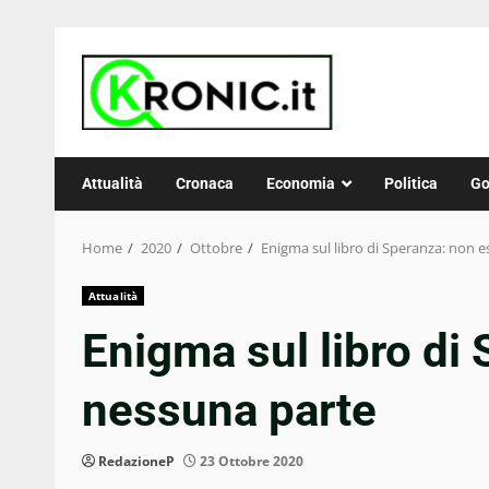
Skip
to
content
Attualità
Cronaca
Economia
Politica
Go
Home
2020
Ottobre
Enigma sul libro di Speranza: non e
Attualità
Enigma sul libro di
nessuna parte
RedazioneP
23 Ottobre 2020