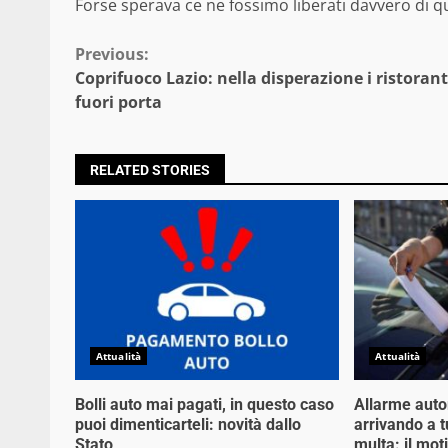
Forse sperava ce ne fossimo liberati davvero di 
Continue
Previous:
Coprifuoco Lazio: nella disperazione i ristorant
Reading
fuori porta
RELATED STORIES
Attualità
Attualità
Bolli auto mai pagati, in questo caso
Allarme auto
puoi dimenticarteli: novità dallo
arrivando a tu
Stato
multa: il mot