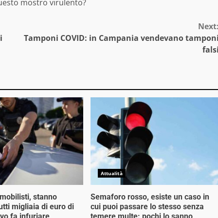
questo mostro virulento?
Next
i
Tamponi COVID: in Campania vendevano tampon
fals
Attualità
mobilisti, stanno
Semaforo rosso, esiste un caso in
tti migliaia di euro di
cui puoi passare lo stesso senza
ivo fa infuriare
temere multe: pochi lo sanno