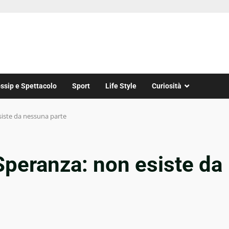
ssip e Spettacolo
Sport
Life Style
Curiosità
siste da nessuna parte
 Speranza: non esiste da