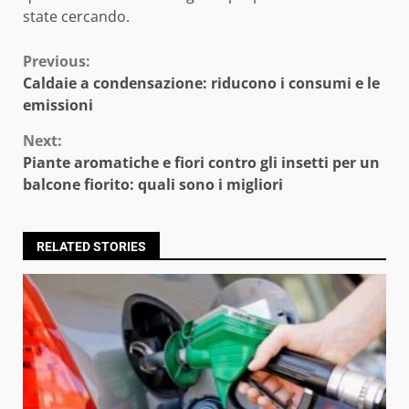
state cercando.
Continue
Previous:
Caldaie a condensazione: riducono i consumi e le
Reading
emissioni
Next:
Piante aromatiche e fiori contro gli insetti per un
balcone fiorito: quali sono i migliori
RELATED STORIES