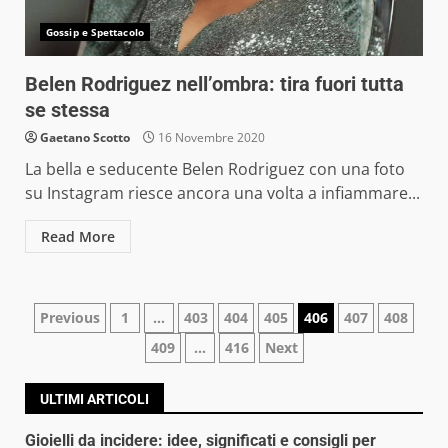
Gossip e Spettacolo
Belen Rodriguez nell’ombra: tira fuori tutta
se stessa
Gaetano Scotto
16 Novembre 2020
La bella e seducente Belen Rodriguez con una foto
su Instagram riesce ancora una volta a infiammare...
Read More
Navigazione
Previous
1
…
403
404
405
406
407
408
409
…
416
Next
articoli
ULTIMI ARTICOLI
Gioielli da incidere: idee, significati e consigli per