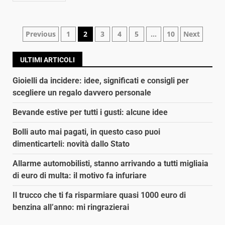
Navigazione
Previous
1
2
3
4
5
…
10
Next
articoli
ULTIMI ARTICOLI
Gioielli da incidere: idee, significati e consigli per
scegliere un regalo davvero personale
Bevande estive per tutti i gusti: alcune idee
Bolli auto mai pagati, in questo caso puoi
dimenticarteli: novità dallo Stato
Allarme automobilisti, stanno arrivando a tutti migliaia
di euro di multa: il motivo fa infuriare
Il trucco che ti fa risparmiare quasi 1000 euro di
benzina all’anno: mi ringrazierai