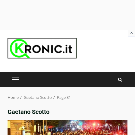
×
Skip
to
content
PRIMARY
MENU
Home
Gaetano Scotto
Page 31
Gaetano Scotto