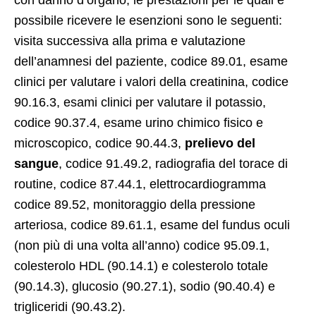
con danno d’organo, le prestazioni per le quali è
possibile ricevere le esenzioni sono le seguenti:
visita successiva alla prima e valutazione
dell’anamnesi del paziente, codice 89.01, esame
clinici per valutare i valori della creatinina, codice
90.16.3, esami clinici per valutare il potassio,
codice 90.37.4, esame urino chimico fisico e
microscopico, codice 90.44.3,
prelievo del
sangue
, codice 91.49.2,
radiografia del torace di
routine, codice 87.44.1, elettrocardiogramma
codice 89.52, monitoraggio della pressione
arteriosa, codice 89.61.1, esame del fundus oculi
(non più di una volta all’anno) codice 95.09.1,
colesterolo HDL (90.14.1) e colesterolo totale
(90.14.3), glucosio (90.27.1), sodio (90.40.4) e
trigliceridi (90.43.2).